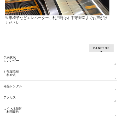
※車椅子などエレベーターご利用時は右手守衛室までお声がけ
ください
PAGETOP
予約状況
カレンダー
お部屋詳細
・料金表
備品レンタル
アクセス
よくある質問
・利用規約