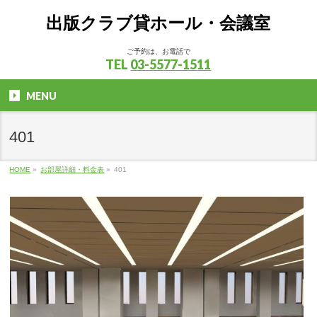
出版クラブ貸ホール・会議室
ご予約は、お電話で
TEL
03-5577-1511
MENU
401
HOME
»
お部屋詳細・料金表
»
401