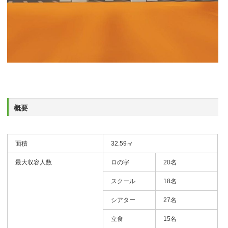
概要
面積
32.59㎡
最大収容人数
ロの字
20名
スクール
18名
シアター
27名
立食
15名