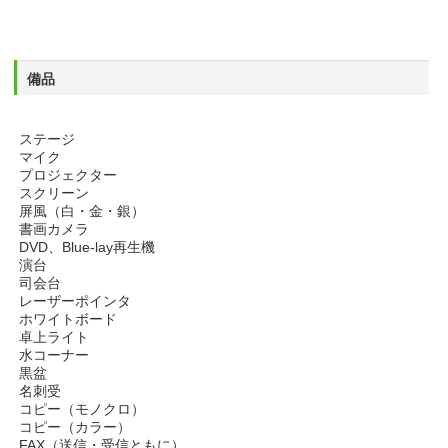
備品
ステージ
マイク
プロジェクター
スクリーン
屏風（白・金・銀）
書画カメラ
DVD、Blue-lay再生機
演台
司会台
レーザーポインタ
ホワイトボード
卓上ライト
水コーナー
黒盆
名刺受
コピー（モノクロ）
コピー（カラー）
FAX（送信・受信ともに）