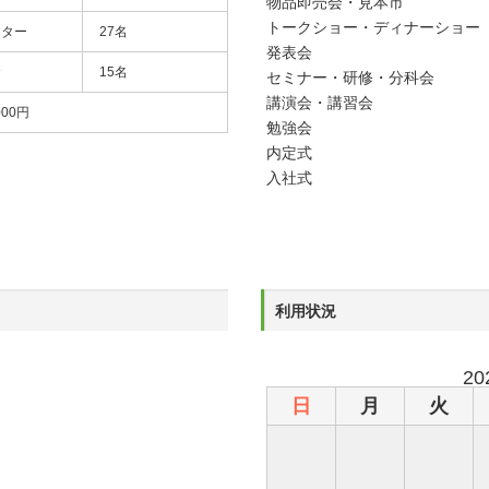
物品即売会・見本市
トークショー・ディナーショー
アター
27名
発表会
食
15名
セミナー・研修・分科会
講演会・講習会
000円
勉強会
内定式
入社式
利用状況
2
日
月
火