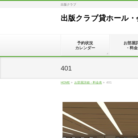
出版クラブ
出版クラブ貸ホール・
予約状況
お部屋
カレンダー
・料金
401
HOME
»
お部屋詳細・料金表
»
401