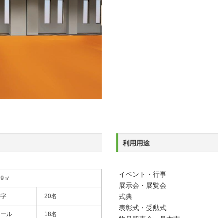
利用用途
イベント・行事
59㎡
展示会・展覧会
の字
20名
式典
表彰式・受勲式
クール
18名