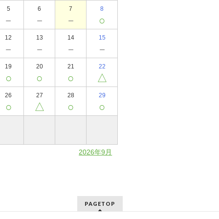
5
6
7
8
－
－
－
○
12
13
14
15
－
－
－
－
19
20
21
22
○
○
○
△
26
27
28
29
○
△
○
○
2026年9月
PAGETOP