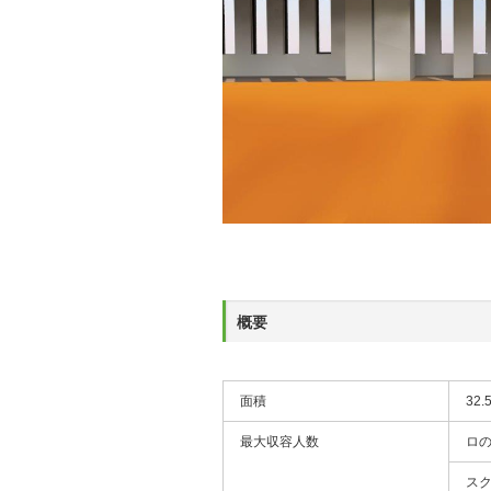
概要
面積
32.
最大収容人数
ロ
ス