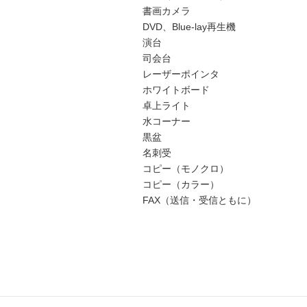
書画カメラ
DVD、Blue-lay再生機
演台
司会台
レーザーポインタ
ホワイトボード
卓上ライト
水コーナー
黒盆
名刺受
コピー（モノクロ）
コピー（カラー）
FAX（送信・受信ともに）