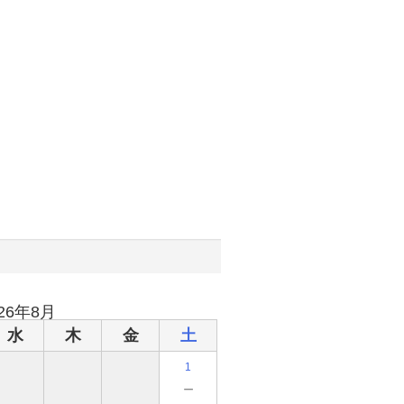
026年8月
水
木
金
土
1
－